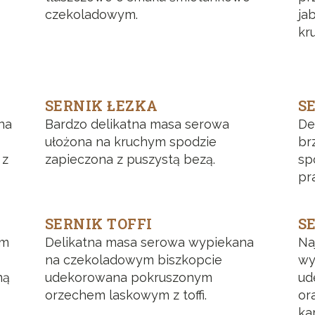
czekoladowym.
ja
kr
SERNIK ŁEZKA
S
na
Bardzo delikatna masa serowa
De
ułożona na kruchym spodzie
br
 z
zapieczona z puszystą bezą.
sp
pr
SERNIK TOFFI
S
em
Delikatna masa serowa wypiekana
Na
na czekoladowym biszkopcie
wy
ną
udekorowana pokruszonym
ud
orzechem laskowym z toffi.
or
ka