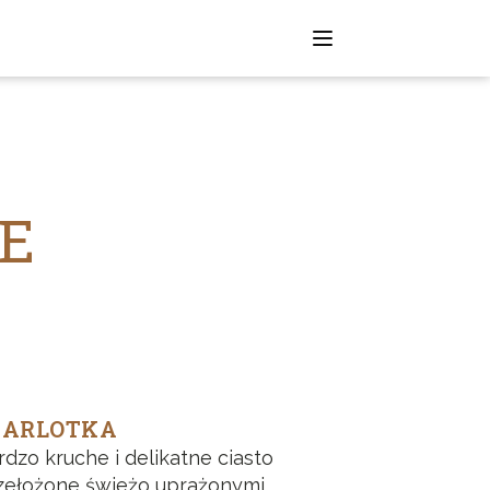
E
ZARLOTKA
rdzo kruche i delikatne ciasto
zełożone świeżo uprażonymi