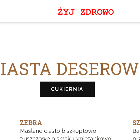
CIASTA DESEROW
CUKIERNIA
ZEBRA
S
Maślane ciasto biszkoptowo -
Ba
tłuszczowe o smaku śmietankowo -
pr