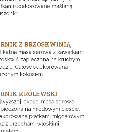
błkami udekorowane maślaną
uszonką.
ERNIK Z BRZOSKWINIĄ
likatna masa serowa z kawałkami
zoskwiń zapieczona na kruchym
odzie. Całość udekorowana
ażonym kokosem.
ERNIK KRÓLEWSKI
jwyższej jakości masa serowa
pieczona na miodowym cieście,
ekorowana płatkami migdałowymi,
az z orzechami włoskimi i
rmelem.